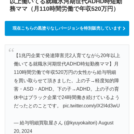
以上働いてる就職氷河期世代ADHD時短勤
務ママ（月110時間労働で年収520万円）
現在こちらの黒塗りなしバージョンを特別販売しています
【1兆円企業で発達障害児2人育てながら20年以上
働いてる就職氷河期世代ADHD時短勤務ママ】月
110時間労働で年収520万円の女性から給与明細
を買い取らせて頂きました。上の子→軽度知的障
害・ASD・ADHD。下の子→ADHD。上の子の育
休中はブラック企業で24時間働き続けているよう
だったとのことです。
pic.twitter.com/yIX2I4d3wU
— 給与明細買取屋さん (@kyuyokaitori)
August
20, 2024