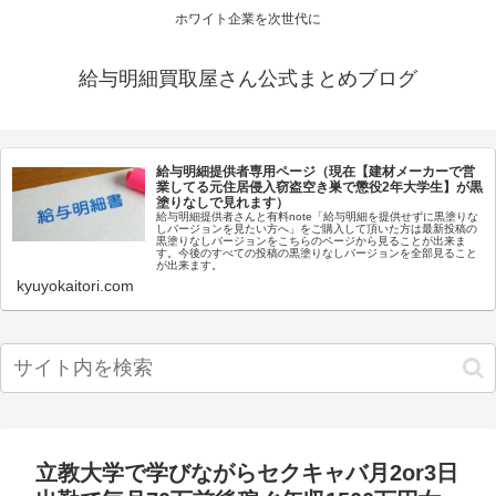
ホワイト企業を次世代に
給与明細買取屋さん公式まとめブログ
給与明細提供者専用ページ（現在【建材メーカーで営
業してる元住居侵入窃盗空き巣で懲役2年大学生】が黒
塗りなしで見れます）
給与明細提供者さんと有料note「給与明細を提供せずに黒塗りな
しバージョンを見たい方へ」をご購入して頂いた方は最新投稿の
黒塗りなしバージョンをこちらのページから見ることが出来ま
す。今後のすべての投稿の黒塗りなしバージョンを全部見ること
が出来ます。
kyuyokaitori.com
立教大学で学びながらセクキャバ月2or3日