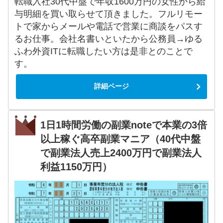
転職入社30代中盤で年収1600万円の女性から給
与明細を買い取らせて頂きました。フルリモー
トで家からメールや電話で営業に商談をパスす
るお仕事。会社名書いといたから公務員→ゆる
ふわ外資ITに転職したい方は是非とのことで
す。
詳細ページ
1日1時間労働の副業noteで本業の3倍
以上稼ぐ高卒副業マニア（40代中盤
で副業法人売上2400万円で副業法人
利益1150万円）