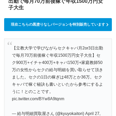
出勤で毎月70万前後稼ぐ年収1500万円女
子大生
現在こちらの黒塗りなしバージョンを特別販売しています
【立教大学で学びながらセクキャバ月2or3日出勤
で毎月70万前後稼ぐ年収1500万円女子大生】セ
ク900万+イチャ400万+キャバ150万+家庭教師50
万の女性からセクの給与明細を買い取らせて頂き
ました。セクの1日の稼ぎは48万とか36万。セク
キャバで稼ぐ秘訣も書いといたから参考にするよ
うに！とのことです。
pic.twitter.com/BYw8A9tqnm
— 給与明細買取屋さん (@kyuyokaitori)
April 27,