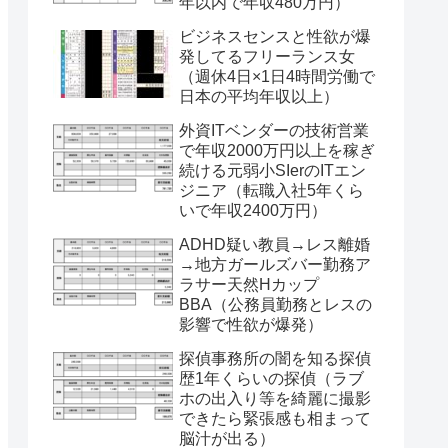
年以内で年収480万円）
ビジネスセンスと性欲が爆
発してるフリーランス女
（週休4日×1日4時間労働で
日本の平均年収以上）
外資ITベンダーの技術営業
で年収2000万円以上を稼ぎ
続ける元弱小SIerのITエン
ジニア（転職入社5年くら
いで年収2400万円）
ADHD疑い教員→レス離婚
→地方ガールズバー勤務ア
ラサー天然Hカップ
BBA（公務員勤務とレスの
影響で性欲が爆発）
探偵事務所の闇を知る探偵
歴1年くらいの探偵（ラブ
ホの出入り等を綺麗に撮影
できたら緊張感も相まって
脳汁が出る）