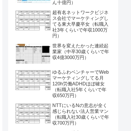
ん十億円）
超有名ネットワークビジネ
ス会社でマーケティングし
てる東大早慶卒女（転職入
社3年くらいで年収1000万
円）
世界を変えたかった連続起
業家（中卒30歳くらいで年
収4億3000万円）
ゆるふわベンチャーでWeb
マーケティングしてる月
120h労働ADHDほぼ確女
（転職入社5年くらいで年
収650万円）
NTTにいるNの意志が全く
感じられない法人営業マン
（転職入社30歳くらいで年
収700万円）