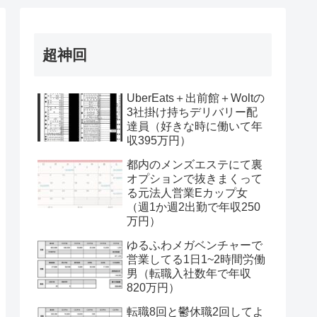
超神回
UberEats＋出前館＋Woltの
3社掛け持ちデリバリー配
達員（好きな時に働いて年
収395万円）
都内のメンズエステにて裏
オプションで抜きまくって
る元法人営業Eカップ女
（週1か週2出勤で年収250
万円）
ゆるふわメガベンチャーで
営業してる1日1~2時間労働
男（転職入社数年で年収
820万円）
転職8回と鬱休職2回してよ