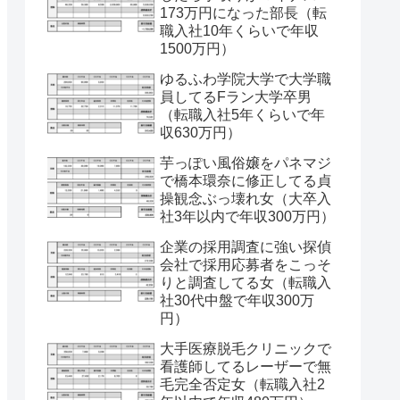
173万円になった部長（転
職入社10年くらいで年収
1500万円）
ゆるふわ学院大学で大学職
員してるFラン大学卒男
（転職入社5年くらいで年
収630万円）
芋っぽい風俗嬢をパネマジ
で橋本環奈に修正してる貞
操観念ぶっ壊れ女（大卒入
社3年以内で年収300万円）
企業の採用調査に強い探偵
会社で採用応募者をこっそ
りと調査してる女（転職入
社30代中盤で年収300万
円）
大手医療脱毛クリニックで
看護師してるレーザーで無
毛完全否定女（転職入社2