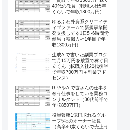
一貫校で年収1300万円稼ぐ
40代の教員（転職入社5年
くらいで年収1300万円）
ゆるふわ外資系クリエイテ
ィブファームで新規事業開
発支援してる1日5~6時間労
働男（転職入社1年目で年
収1300万円）
生成AIで書いた副業ブログ
で月15万円を放置で稼ぐ日
立くん（転職入社20代後半
で年収700万円＋副業アド
センス）
RPAやAIで皆さんの仕事を
奪う仕事をしている業務コ
ンサルタント（30代前半で
年収850万円）
役員報酬1億円取れるグル
ープ5社のオーナー社長
（高卒40歳くらいで売上う