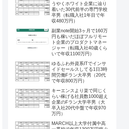
うやくホワイト企業に辿り
着いた30代前半の専門学校
卒男（転職入社1年目で年
収480万円）
副業note開始3ヶ月で160万
円も稼いだほぼフルリモー
ト企業のプロダクトマネー
ジャー（転職入社40歳くら
いで年収1100万円）
ゆるふわ外資系ITでインサ
イドセールスしてる1日3時
間労働Fラン大卒男（20代
で年収800万円）
キーエンスより楽で同じく
らい稼げる社員数1000超え
企業のFラン大学卒男（大
卒入社20代中盤で年収970
万円）
MARCH以上大学付属中高