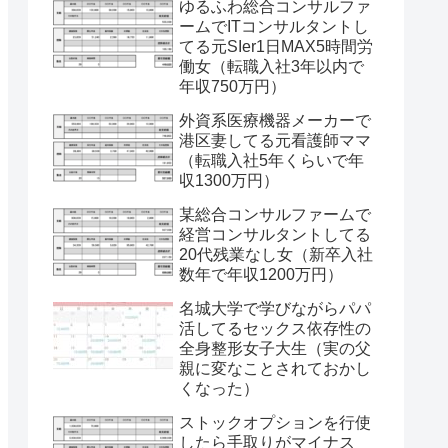
ゆるふわ総合コンサルファ
ームでITコンサルタントし
てる元SIer1日MAX5時間労
働女（転職入社3年以内で
年収750万円）
外資系医療機器メーカーで
港区妻してる元看護師ママ
（転職入社5年くらいで年
収1300万円）
某総合コンサルファームで
経営コンサルタントしてる
20代残業なし女（新卒入社
数年で年収1200万円）
名城大学で学びながらパパ
活してるセックス依存性の
全身整形女子大生（実の父
親に変なことされておかし
くなった）
ストックオプションを行使
したら手取りがマイナス