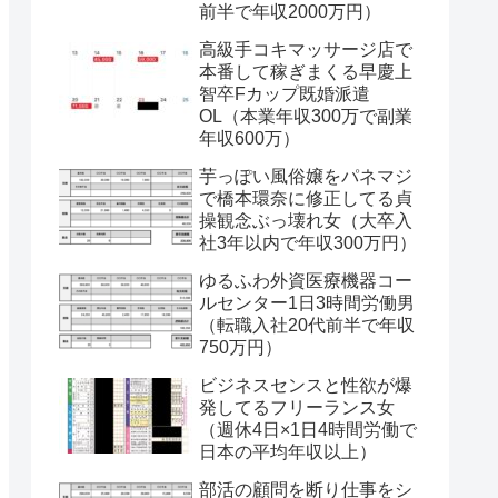
前半で年収2000万円）
高級手コキマッサージ店で
本番して稼ぎまくる早慶上
智卒Fカップ既婚派遣
OL（本業年収300万で副業
年収600万）
芋っぽい風俗嬢をパネマジ
で橋本環奈に修正してる貞
操観念ぶっ壊れ女（大卒入
社3年以内で年収300万円）
ゆるふわ外資医療機器コー
ルセンター1日3時間労働男
（転職入社20代前半で年収
750万円）
ビジネスセンスと性欲が爆
発してるフリーランス女
（週休4日×1日4時間労働で
日本の平均年収以上）
部活の顧問を断り仕事をシ