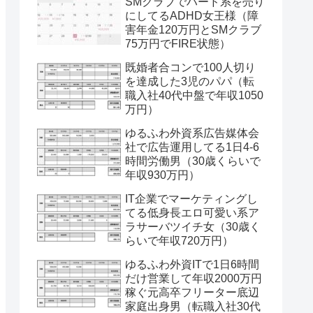
SMクラブでハード系を売り
にしてるADHD女王様（障
害年金120万円とSMクラブ
75万円でFIRE状態）
既婚者合コンで100人切り
を達成した3児のパパ（転
職入社40代中盤で年収1050
万円）
ゆるふわ外資系広告媒体会
社で広告運用してる1日4-6
時間労働男（30歳くらいで
年収930万円）
IT企業でマーケティングし
てる低身長エロ可愛い系ア
ラサーバツイチ女（30歳く
らいで年収720万円）
ゆるふわ外資ITで1日6時間
だけ営業して年収2000万円
稼ぐ元高卒フリーター底辺
家庭出身男（転職入社30代