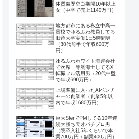
体質職歴空白期間10年以上
女（中卒で売上1140万円）
地方都市にある私立中高一
貫校でゆるふわ教員してる
旧帝大卒実働1日5時間男
（30代前半で年収600万
円）
ゆるふわホワイト海運会社
で次席一等航海士してるX
転職フル活用男（20代中盤
で年収690万円）
上場準備に入ったAIベンチ
ャーの創業者（創業5年以
内で年収1680万円）
巨大SIerでPMしてる10年連
続大勝ち天才パチプロ男
（院卒入社5年くらいで本
業700万円＋副業400万円）