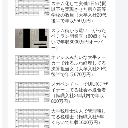
ステム化して実働1日5時間
以下を実現させた県立高等
学校の教員（大卒入社20代
後半で年収550万円）
スラム街から這い上がった
ベテラン開業医（60歳くら
いで年収3000万円オーバ
ー）
オアシスみたいな大手メー
カーでゆるふわ経理してる
決算担当女（大卒入社20代
後半で年収670万円）
メガベンチャーでUIUXデザ
イナーしてる社会不適合者
（転職入社3年以内で年収
800万円）
大手税理士法人で管理職し
てる税理士（転職入社5年
くらいで年収1600万円）