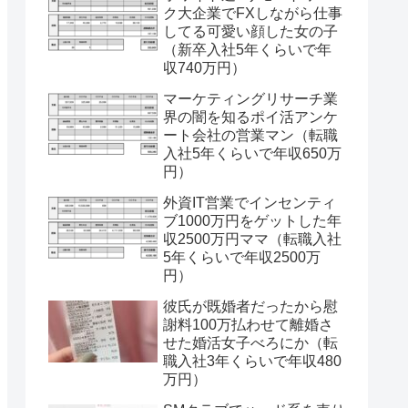
ク大企業でFXしながら仕事
してる可愛い顔した女の子
（新卒入社5年くらいで年
収740万円）
マーケティングリサーチ業
界の闇を知るポイ活アンケ
ート会社の営業マン（転職
入社5年くらいで年収650万
円）
外資IT営業でインセンティ
ブ1000万円をゲットした年
収2500万円ママ（転職入社
5年くらいで年収2500万
円）
彼氏が既婚者だったから慰
謝料100万払わせて離婚さ
せた婚活女子べろにか（転
職入社3年くらいで年収480
万円）