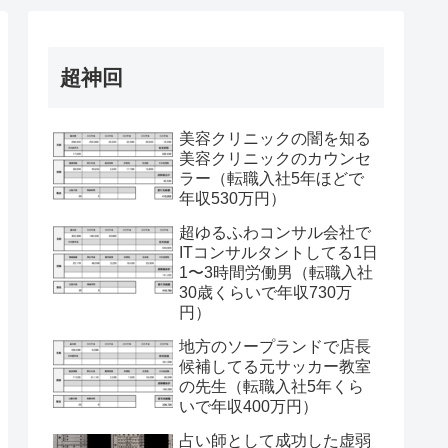
超神回
美容クリニックの闇を知る
美容クリニックのカウンセ
ラー（転職入社5年ほどで
年収530万円）
超ゆるふわコンサル会社で
ITコンサルタントしてる1日
1〜3時間労働男（転職入社
30歳くらいで年収730万
円）
地方のソープランドで店長
候補してる元サッカー教室
の先生（転職入社5年くら
いで年収400万円）
占い師として成功した虚弱