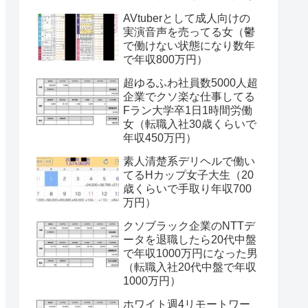
AVtuberとして成人向けの
実演音声を売ってる女（鬱
で働けない状態になり数年
で年収800万円）
超ゆるふわ社員数5000人超
企業でクソ楽な仕事してる
Fラン大学卒1日1時間労働
女（転職入社30歳くらいで
年収450万円）
素人清楚系デリヘルで働い
てるHカップ女子大生（20
歳くらいで手取り年収700
万円）
クソブラック企業のNTTデ
ータを退職したら20代中盤
で年収1000万円になった男
（転職入社20代中盤で年収
1000万円）
ホワイト週4リモートワー