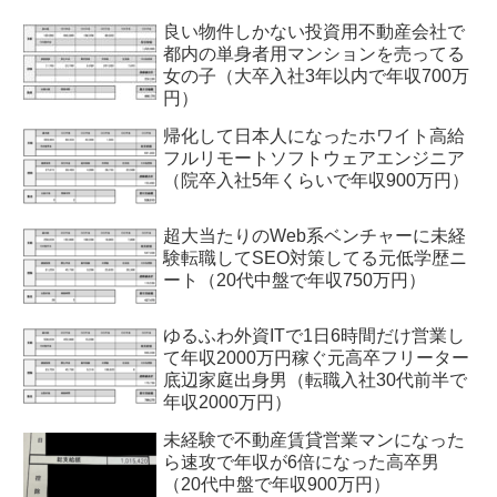
良い物件しかない投資用不動産会社で
都内の単身者用マンションを売ってる
女の子（大卒入社3年以内で年収700万
円）
帰化して日本人になったホワイト高給
フルリモートソフトウェアエンジニア
（院卒入社5年くらいで年収900万円）
超大当たりのWeb系ベンチャーに未経
験転職してSEO対策してる元低学歴ニ
ート（20代中盤で年収750万円）
ゆるふわ外資ITで1日6時間だけ営業し
て年収2000万円稼ぐ元高卒フリーター
底辺家庭出身男（転職入社30代前半で
年収2000万円）
未経験で不動産賃貸営業マンになった
ら速攻で年収が6倍になった高卒男
（20代中盤で年収900万円）