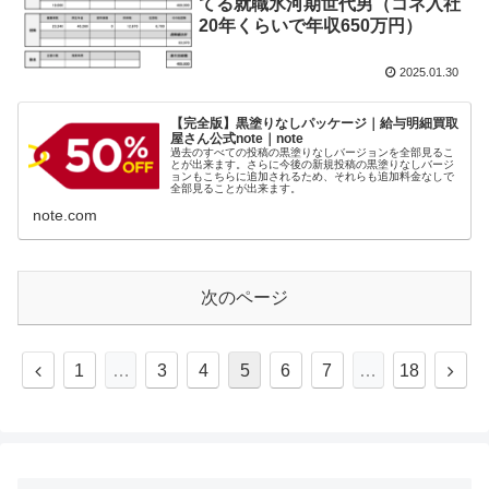
てる就職氷河期世代男（コネ入社
20年くらいで年収650万円）
2025.01.30
【完全版】黒塗りなしパッケージ｜給与明細買取
屋さん公式note｜note
過去のすべての投稿の黒塗りなしバージョンを全部見るこ
とが出来ます。さらに今後の新規投稿の黒塗りなしバージ
ョンもこちらに追加されるため、それらも追加料金なしで
全部見ることが出来ます。
note.com
次のページ
1
…
3
4
5
6
7
…
18