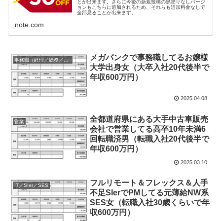
とが出来ます。さらに今後の新規投稿の黒塗りなしバージ
ョンもこちらに追加されるため、それらも追加料金なしで
全部見ることが出来ます。
note.com
メガバンクで事務職してるお嬢様
事務職（経理／総務／法務等）
大学出身女（大卒入社20代後半で
年収600万円）
2025.04.08
全都道府県にある大手中古車販売
営業
会社で営業してる高卒10年未満6
回転職済男（転職入社20代後半で
年収600万円）
2025.03.10
フルリモート＆フレックス＆人手
IT／SIer／SES
不足SIerでPMしてる元薄給NW系
SES女（転職入社30歳くらいで年
収600万円）