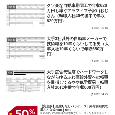
クソ楽な自動車期間工で年収620
製造業
万円も稼ぐアラフィフ子沢山おじ
さん（転職入社40代後半で年収
620万円）
2025.06.16
大手3社以外の自動車メーカーで
製造業
技術職を10年くらいしてる男（大
卒入社10年くらいで年収650万
円）
2025.05.16
大手広告代理店でハードワークし
営業
ながらゆるふわ高給外資への転職
を目指してるやや低学歴男（転職
入社20代中盤で年収600万円）
2025.04.25
【完全版】黒塗りなしパッケージ｜給与明細買取
屋さん公式note｜note
過去のすべての投稿の黒塗りなしバージョンを全部見るこ