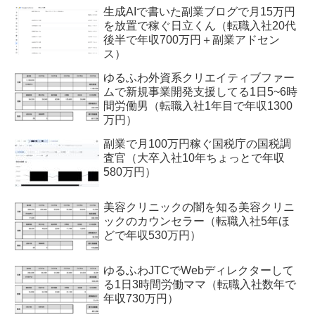
生成AIで書いた副業ブログで月15万円
を放置で稼ぐ日立くん（転職入社20代
後半で年収700万円＋副業アドセン
ス）
ゆるふわ外資系クリエイティブファー
ムで新規事業開発支援してる1日5~6時
間労働男（転職入社1年目で年収1300
万円）
副業で月100万円稼ぐ国税庁の国税調
査官（大卒入社10年ちょっとで年収
580万円）
美容クリニックの闇を知る美容クリニ
ックのカウンセラー（転職入社5年ほ
どで年収530万円）
ゆるふわJTCでWebディレクターして
る1日3時間労働ママ（転職入社数年で
年収730万円）