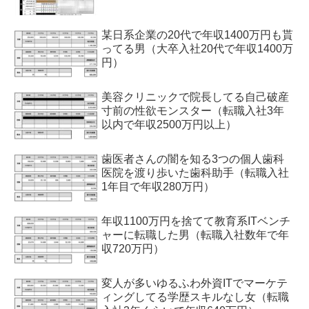
某日系企業の20代で年収1400万円も貰
ってる男（大卒入社20代で年収1400万
円）
美容クリニックで院長してる自己破産
寸前の性欲モンスター（転職入社3年
以内で年収2500万円以上）
歯医者さんの闇を知る3つの個人歯科
医院を渡り歩いた歯科助手（転職入社
1年目で年収280万円）
年収1100万円を捨てて教育系ITベンチ
ャーに転職した男（転職入社数年で年
収720万円）
変人が多いゆるふわ外資ITでマーケテ
ィングしてる学歴スキルなし女（転職