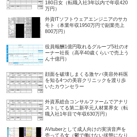
180日女（転職入社3年以内で年収420
万円）
外資ITソフトウェアエンジニアのサカ
モト（本業年収1950万円で副業売上
800万円）
役員報酬1億円取れるグループ5社のオ
ーナー社長（高卒40歳くらいで売上う
ん十億円）
顔面を破壊しまくる激ヤバ美容外科医
を知る4つの美容クリニックを渡り歩
いたカウンセラー
外資系総合コンサルファームでアナリ
ストしてる第二新卒元人材業界女（転
職入社1年目で年収630万円）
AVtuberとして成人向けの実演音声を
売ってる女（鬱で働けない状態になり