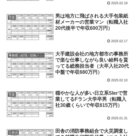
2025.02.18
男は地方に飛ばされる大手包装紙
営業
材メーカーの営業マン（転職入社
20代後半で年収600万円）
2025.02.17
大手建設会社の地方都市の事務所
事務職（経理／総務／法務等）
で楽な仕事しながら良い給料を貰
ってる総務担当者（大卒入社20代
中盤で年収680万円）
2025.02.10
穏やかな人が多い日立系SIerで営
営業
業してるFラン大学卒男（転職入
社30歳くらいで年収615万円）
2025.01.31
田舎の消防事務組合で火災調査し
公務員