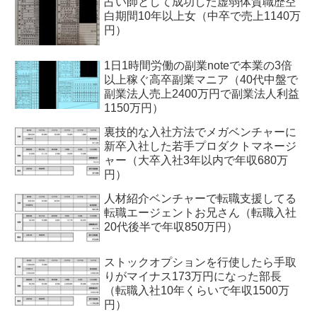
占い師として成功した虚弱体質職歴空
白期間10年以上女（中卒で売上1140万
円）
1日1時間労働の副業noteで本業の3倍
以上稼ぐ高卒副業マニア（40代中盤で
副業法人売上2400万円で副業法人利益
1150万円）
裏技的な入社方法でメガベンチャーに
新卒入社した若手プロダクトマネージ
ャー（大卒入社3年以内で年収680万
円）
人材紹介ベンチャーで転職支援してる
転職エージェントお兄さん（転職入社
20代後半で年収850万円）
ストックオプションを行使したら手取
りがマイナス173万円になった部長
（転職入社10年くらいで年収1500万
円）