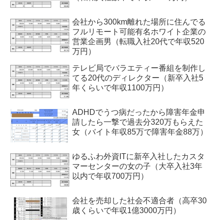
会社から300km離れた場所に住んでる
フルリモート可能有名ホワイト企業の
営業企画男（転職入社20代で年収520
万円）
テレビ局でバラエティー番組を制作し
てる20代のディレクター（新卒入社5
年くらいで年収1100万円）
ADHDでうつ病だったから障害年金申
請したら一撃で過去分320万もらえた
女（バイト年収85万で障害年金88万）
ゆるふわ外資ITに新卒入社したカスタ
マーセンターの女の子（大卒入社3年
以内で年収700万円）
会社を売却した社会不適合者（高卒30
歳くらいで年収1億3000万円）