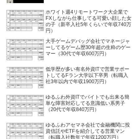
ホワイト週4リモートワーク大企業で
FXしながら仕事してる可愛い顔した女
の子（新卒入社5年くらいで年収740万
円）
大手ゲームデバッグ会社でマネージャ
ーしてるゲーム歴30年超の生粋のゲー
マー（30代で年収600万円）
低学歴が多い有名外資ITで営業サポー
トしてるFラン大学以下卒男（転職入
社3年以内で年収1900万円）
ゆるふわ外資ITでバイトでも出来る簡
単な障害対応してる意識低い系男子
（20代で年収840万円）
ゆるふわアセマネ会社で金融機関に投
資信託やETFを紹介してる営業マン
（転職入社数年で年収1200万円）