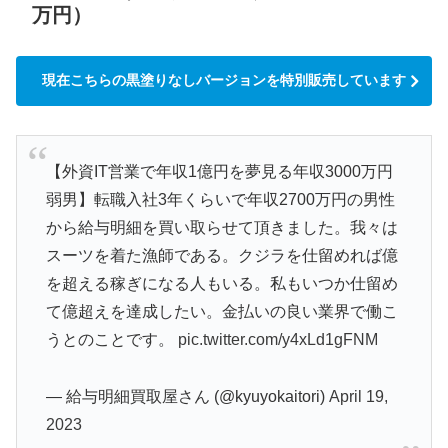
万円）
現在こちらの黒塗りなしバージョンを特別販売しています
【外資IT営業で年収1億円を夢見る年収3000万円
弱男】転職入社3年くらいで年収2700万円の男性
から給与明細を買い取らせて頂きました。我々は
スーツを着た漁師である。クジラを仕留めれば億
を超える稼ぎになる人もいる。私もいつか仕留め
て億超えを達成したい。金払いの良い業界で働こ
うとのことです。
pic.twitter.com/y4xLd1gFNM
— 給与明細買取屋さん (@kyuyokaitori)
April 19,
2023