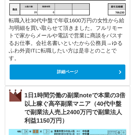
転職入社30代中盤で年収1600万円の女性から給
与明細を買い取らせて頂きました。フルリモー
トで家からメールや電話で営業に商談をパスす
るお仕事。会社名書いといたから公務員→ゆる
ふわ外資ITに転職したい方は是非とのことで
す。
詳細ページ
1日1時間労働の副業noteで本業の3倍
以上稼ぐ高卒副業マニア（40代中盤
で副業法人売上2400万円で副業法人
利益1150万円）