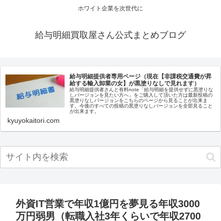
ホワイト企業を次世代に
給与明細買取屋さん公式まとめブログ
給与明細提供者専用ページ（現在【非課税交通費が昇
給する輸入卸業の女】が黒塗りなしで見れます）
給与明細提供者さんと有料note「給与明細を提供せずに黒塗りな
しバージョンを見たい方へ」をご購入して頂いた方は最新投稿の
黒塗りなしバージョンをこちらのページから見ることが出来ま
す。今後のすべての投稿の黒塗りなしバージョンを全部見ること
が出来ます。
kyuyokaitori.com
外資IT営業で年収1億円を夢見る年収3000
万円弱男（転職入社3年くらいで年収2700