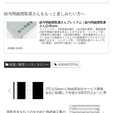
給与明細買取屋さんをもっと楽しみたい方へ
給与明細買取屋さんプレミアム｜給与明細買取屋
さん公式note
コンテンツ①：【原本掲示板】（ほぼ毎日更新） 最新投稿
の給与明細の原本を見ることができます。 コンテンツ②：
【発射待ち掲示板】（ほぼ毎日更新） 現在発射待ちとなっ
ている全ての投稿タイトルとその発射順がリアルタイムで
確認できます。 コンテンツ③：【月間売れ筋ランキング】
（月1更新） 3000円で販売している個別...
note.com
鉄道／航空／バス／タクシー
年収400万円台
JTCなSIerからWeb系自社サービス開発
会社に転職して年収が100万円上がった男
国民年金を払うのをやめた熱絶縁工事の