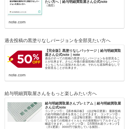
たい方へ｜給与明細買取屋さん公式note
（感想）
note.com
過去投稿の黒塗りなしバージョンを全部見たい方へ
【完全版】黒塗りなしパッケージ｜給与明細買取
屋さん公式note｜note
過去のすべての投稿の黒塗りなしバージョンを全部見るこ
とが出来ます。さらに今後の新規投稿の黒塗りなしバージ
ョンもこちらに追加されるため、それらも追加料金なしで
全部見ることが出来ます。
note.com
給与明細買取屋さんをもっと楽しみたい方へ
給与明細買取屋さんプレミアム｜給与明細買取屋
さん公式note
コンテンツ①：【原本掲示板】（ほぼ毎日更新） 最新投稿
の給与明細の原本を見ることができます。 コンテンツ②：
【発射待ち掲示板】（ほぼ毎日更新） 現在発射待ちとなっ
ている全ての投稿タイトルとその発射順がリアルタイムで
確認できます。 コンテンツ③：【月間売れ筋ランキング】
（月1更新） 3000円で販売している個別...