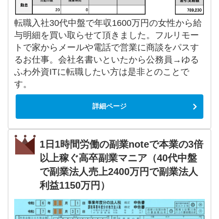
転職入社30代中盤で年収1600万円の女性から給
与明細を買い取らせて頂きました。フルリモー
トで家からメールや電話で営業に商談をパスす
るお仕事。会社名書いといたから公務員→ゆる
ふわ外資ITに転職したい方は是非とのことで
す。
詳細ページ
1日1時間労働の副業noteで本業の3倍
以上稼ぐ高卒副業マニア（40代中盤
で副業法人売上2400万円で副業法人
利益1150万円）