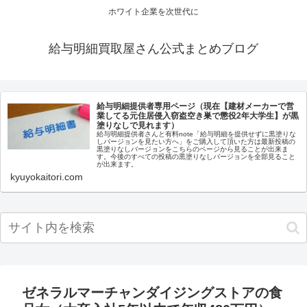
ホワイト企業を次世代に
給与明細買取屋さん公式まとめブログ
給与明細提供者専用ページ（現在【建材メーカーで営
業してる元住居侵入窃盗空き巣で懲役2年大学生】が黒
塗りなしで見れます）
給与明細提供者さんと有料note「給与明細を提供せずに黒塗りな
しバージョンを見たい方へ」をご購入して頂いた方は最新投稿の
黒塗りなしバージョンをこちらのページから見ることが出来ま
す。今後のすべての投稿の黒塗りなしバージョンを全部見ること
が出来ます。
kyuyokaitori.com
ゼネラルマーチャンダイジングストアの食