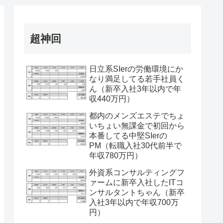
超神回
日立系SIerの労働環境にか
なり満足してる若手社員く
ん（新卒入社3年以内で年
収440万円）
都内のメンズエステでちょ
いちょい無課金で初回から
本番してる中堅SIerの
PM（転職入社30代前半で
年収780万円）
外資系コンサルティングフ
ァームに新卒入社したITコ
ンサルタントちゃん（新卒
入社3年以内で年収700万
円）