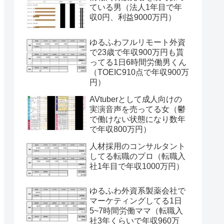
ている男（法人1年目で年
収0円、利益9000万円）
ゆるふわフルリモート外資
で23歳で年収900万円も貰
ってる1日6時間労働男くん
（TOEIC910点で年収900万
円）
AVtuberとして成人向けの
実演音声を売ってる女（鬱
で働けない状態になり数年
で年収800万円）
人材採用のコンサルタント
してる転職のプロ（転職入
社1年目で年収1000万円）
ゆるふわ外資系製薬会社で
マーケティングしてる1日
5~7時間労働ママ（転職入
社3年くらいで年収960万