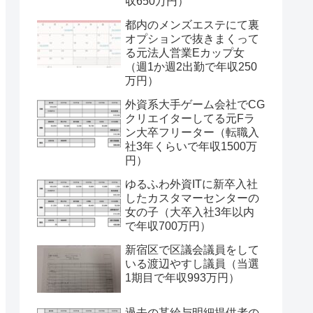
収650万円）
都内のメンズエステにて裏
オプションで抜きまくって
る元法人営業Eカップ女
（週1か週2出勤で年収250
万円）
外資系大手ゲーム会社でCG
クリエイターしてる元Fラ
ン大卒フリーター（転職入
社3年くらいで年収1500万
円）
ゆるふわ外資ITに新卒入社
したカスタマーセンターの
女の子（大卒入社3年以内
で年収700万円）
新宿区で区議会議員をして
いる渡辺やすし議員（当選
1期目で年収993万円）
過去の某給与明細提供者の