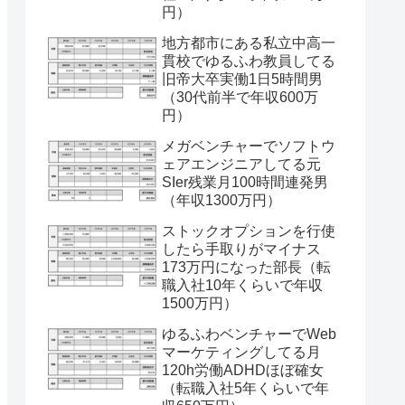
円）
地方都市にある私立中高一
貫校でゆるふわ教員してる
旧帝大卒実働1日5時間男
（30代前半で年収600万
円）
メガベンチャーでソフトウ
ェアエンジニアしてる元
SIer残業月100時間連発男
（年収1300万円）
ストックオプションを行使
したら手取りがマイナス
173万円になった部長（転
職入社10年くらいで年収
1500万円）
ゆるふわベンチャーでWeb
マーケティングしてる月
120h労働ADHDほぼ確女
（転職入社5年くらいで年