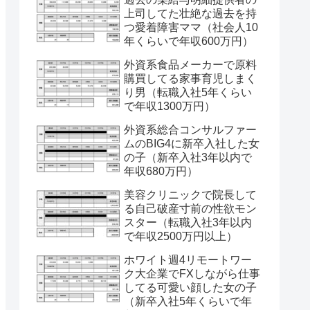
上司してた壮絶な過去を持
つ愛着障害ママ（社会人10
年くらいで年収600万円）
外資系食品メーカーで原料
購買してる家事育児しまく
り男（転職入社5年くらい
で年収1300万円）
外資系総合コンサルファー
ムのBIG4に新卒入社した女
の子（新卒入社3年以内で
年収680万円）
美容クリニックで院長して
る自己破産寸前の性欲モン
スター（転職入社3年以内
で年収2500万円以上）
ホワイト週4リモートワー
ク大企業でFXしながら仕事
してる可愛い顔した女の子
（新卒入社5年くらいで年