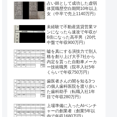
占い師として成功した虚弱
体質職歴空白期間10年以上
女（中卒で売上1140万円）
未経験で不動産賃貸営業マ
ンになったら速攻で年収が
6倍になった高卒男（20代
中盤で年収900万円）
嘘を真にする演技力で別人
格を創り上げ大手7社から
内定を貰った自動車メーカ
ー技術職男（院卒入社5年
くらいで年収750万円）
歯医者さんの闇を知る3つ
の個人歯科医院を渡り歩い
た歯科助手（転職入社1年
目で年収280万円）
上場準備に入ったAIベンチ
ャーの創業者（創業5年以
内で年収1680万円）