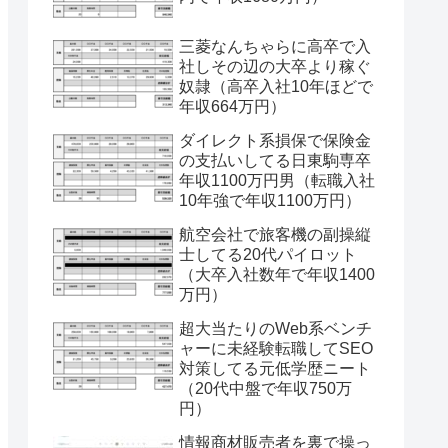
三菱なんちゃらに高卒で入
社しその辺の大卒より稼ぐ
奴隷（高卒入社10年ほどで
年収664万円）
ダイレクト系損保で保険金
の支払いしてる日東駒専卒
年収1100万円男（転職入社
10年強で年収1100万円）
航空会社で旅客機の副操縦
士してる20代パイロット
（大卒入社数年で年収1400
万円）
超大当たりのWeb系ベンチ
ャーに未経験転職してSEO
対策してる元低学歴ニート
（20代中盤で年収750万
円）
情報商材販売者を裏で操っ