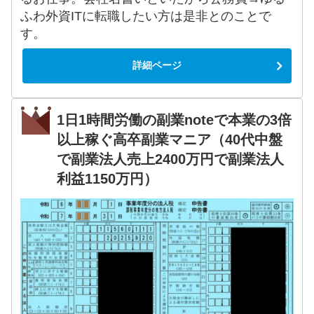
ふわ外資ITに転職したい方は是非とのことで
す。
詳細ページ
1日1時間労働の副業noteで本業の3倍
以上稼ぐ高卒副業マニア（40代中盤
で副業法人売上2400万円で副業法人
利益1150万円）