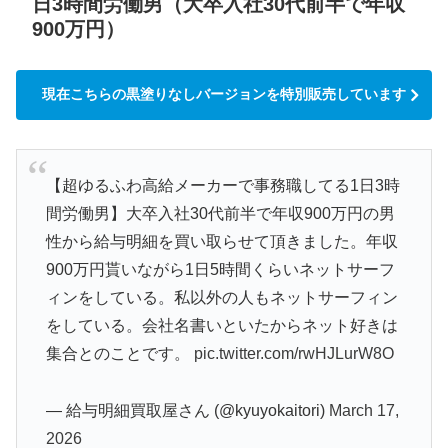
日3時間労働男（大卒入社30代前半で年収
900万円）
現在こちらの黒塗りなしバージョンを特別販売しています
【超ゆるふわ高給メーカーで事務職してる1日3時
間労働男】大卒入社30代前半で年収900万円の男
性から給与明細を買い取らせて頂きました。年収
900万円貰いながら1日5時間くらいネットサーフ
ィンをしている。私以外の人もネットサーフィン
をしている。会社名書いといたからネット好きは
集合とのことです。
pic.twitter.com/rwHJLurW8O
— 給与明細買取屋さん (@kyuyokaitori)
March 17,
2026