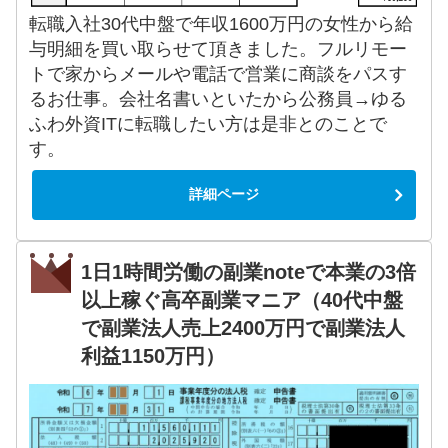
転職入社30代中盤で年収1600万円の女性から給
与明細を買い取らせて頂きました。フルリモー
トで家からメールや電話で営業に商談をパスす
るお仕事。会社名書いといたから公務員→ゆる
ふわ外資ITに転職したい方は是非とのことで
す。
詳細ページ
1日1時間労働の副業noteで本業の3倍
以上稼ぐ高卒副業マニア（40代中盤
で副業法人売上2400万円で副業法人
利益1150万円）