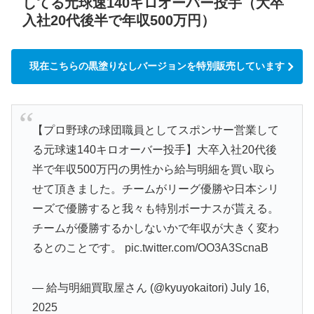
してる元球速140キロオーバー投手（大卒
入社20代後半で年収500万円）
現在こちらの黒塗りなしバージョンを特別販売しています
【プロ野球の球団職員としてスポンサー営業して
る元球速140キロオーバー投手】大卒入社20代後
半で年収500万円の男性から給与明細を買い取ら
せて頂きました。チームがリーグ優勝や日本シリ
ーズで優勝すると我々も特別ボーナスが貰える。
チームが優勝するかしないかで年収が大きく変わ
るとのことです。
pic.twitter.com/OO3A3ScnaB
— 給与明細買取屋さん (@kyuyokaitori)
July 16,
2025