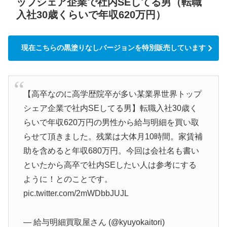
ップシェア企業で社内SEしてる男（転職
入社30歳くらいで年収620万円）
現在こちらの黒塗りなしバージョンを特別販売しています
【高卒なのに高学歴院卒が多い某業界世界トップ
シェア企業で社内SEしてる男】転職入社30歳く
らいで年収620万円の男性から給与明細を買い取
らせて頂きました。残業は大体月10時間。家賃補
助を含めると年収680万円。今回は会社名も書い
といたから高卒で社内SEしたい人は参考にする
ように！とのことです。
pic.twitter.com/2mWDbbJUJL
— 給与明細買取屋さん (@kyuyokaitori)