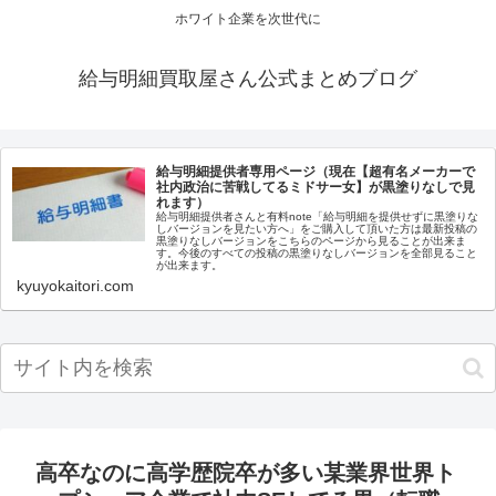
ホワイト企業を次世代に
給与明細買取屋さん公式まとめブログ
給与明細提供者専用ページ（現在【超有名メーカーで
社内政治に苦戦してるミドサー女】が黒塗りなしで見
れます）
給与明細提供者さんと有料note「給与明細を提供せずに黒塗りな
しバージョンを見たい方へ」をご購入して頂いた方は最新投稿の
黒塗りなしバージョンをこちらのページから見ることが出来ま
す。今後のすべての投稿の黒塗りなしバージョンを全部見ること
が出来ます。
kyuyokaitori.com
高卒なのに高学歴院卒が多い某業界世界ト