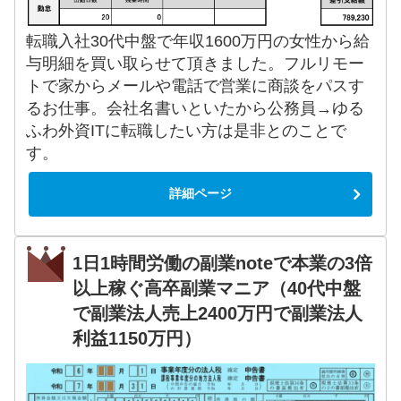
転職入社30代中盤で年収1600万円の女性から給
与明細を買い取らせて頂きました。フルリモー
トで家からメールや電話で営業に商談をパスす
るお仕事。会社名書いといたから公務員→ゆる
ふわ外資ITに転職したい方は是非とのことで
す。
詳細ページ
1日1時間労働の副業noteで本業の3倍
以上稼ぐ高卒副業マニア（40代中盤
で副業法人売上2400万円で副業法人
利益1150万円）