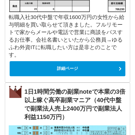
転職入社30代中盤で年収1600万円の女性から給
与明細を買い取らせて頂きました。フルリモー
トで家からメールや電話で営業に商談をパスす
るお仕事。会社名書いといたから公務員→ゆる
ふわ外資ITに転職したい方は是非とのことで
す。
詳細ページ
1日1時間労働の副業noteで本業の3倍
以上稼ぐ高卒副業マニア（40代中盤
で副業法人売上2400万円で副業法人
利益1150万円）