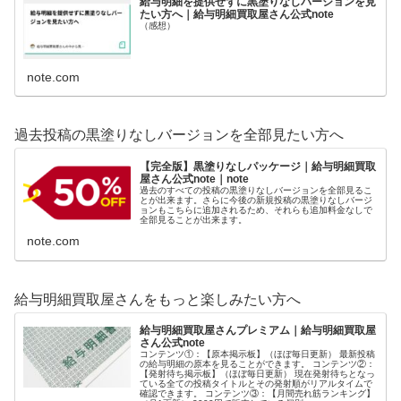
給与明細を提供せずに黒塗りなしバージョンを見
たい方へ｜給与明細買取屋さん公式note
（感想）
note.com
過去投稿の黒塗りなしバージョンを全部見たい方へ
【完全版】黒塗りなしパッケージ｜給与明細買取
屋さん公式note｜note
過去のすべての投稿の黒塗りなしバージョンを全部見るこ
とが出来ます。さらに今後の新規投稿の黒塗りなしバージ
ョンもこちらに追加されるため、それらも追加料金なしで
全部見ることが出来ます。
note.com
給与明細買取屋さんをもっと楽しみたい方へ
給与明細買取屋さんプレミアム｜給与明細買取屋
さん公式note
コンテンツ①：【原本掲示板】（ほぼ毎日更新） 最新投稿
の給与明細の原本を見ることができます。 コンテンツ②：
【発射待ち掲示板】（ほぼ毎日更新） 現在発射待ちとなっ
ている全ての投稿タイトルとその発射順がリアルタイムで
確認できます。 コンテンツ③：【月間売れ筋ランキング】