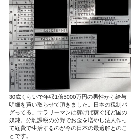
30歳くらいで年収1億5000万円の男性から給与
明細を買い取らせて頂きました。日本の税制バ
グってる。サラリーマンは稼げば稼ぐほど国の
奴隷。分離課税の分野でお金を増やし法人作っ
て経費で生活するのが今の日本の最適解とのこ
とです。