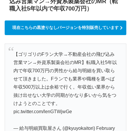
込み営業マン→外資系製薬会社のMR（転
職入社5年以内で年収700万円）
現在こちらの黒塗りなしバージョンを特別販売しています
【ゴリゴリのFラン大学→不動産会社の飛び込み
営業マン→外資系製薬会社のMR】転職入社5年以
内で年収700万円の男性から給与明細を買い取ら
せて頂きました。Fランでも業界や職種を選べば
年収500万以上は余裕で行く。年収低い業界から
抜け出せない大学の同期がかなり多いから気をつ
けようとのことです。
pic.twitter.com/lenGTWjwGe
— 給与明細買取屋さん (@kyuyokaitori)
February