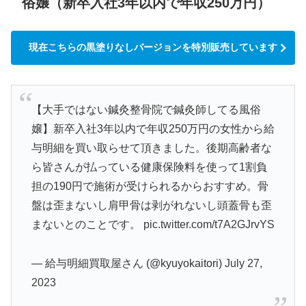
俗嬢（新卒入社3年以内で年収250万円）
現在こちらの黒塗りなしバージョンを特別販売しています
【大手ではない鍼灸整骨院で鍼灸師してる風俗
嬢】新卒入社3年以内で年収250万円の女性から給
与明細を買い取らせて頂きました。後期高齢者な
ら皆さんが払っている健康保険料を使って1割負
担の190円で施術が受けられるからおすすめ。骨
盤は歪まないし肩甲骨は剥がれないし頭蓋骨も歪
まないとのことです。
pic.twitter.com/t7A2GJrvYS
— 給与明細買取屋さん (@kyuyokaitori)
July 27,
2023