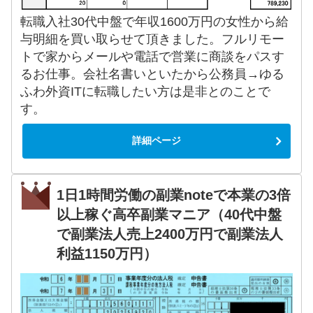
転職入社30代中盤で年収1600万円の女性から給
与明細を買い取らせて頂きました。フルリモー
トで家からメールや電話で営業に商談をパスす
るお仕事。会社名書いといたから公務員→ゆる
ふわ外資ITに転職したい方は是非とのことで
す。
詳細ページ
1日1時間労働の副業noteで本業の3倍
以上稼ぐ高卒副業マニア（40代中盤
で副業法人売上2400万円で副業法人
利益1150万円）