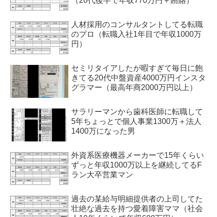
（20代後半で年収770万円＋賄賂）
人材採用のコンサルタントしてる転職
のプロ（転職入社1年目で年収1000万
円）
セミリタイアしたが暇すぎて毎日に飽
きてる20代中盤資産4000万円インスタ
グラマー（最高年商2000万円以上）
サラリーマンから歯科医師に転職して
5年ちょっとで個人事業1300万＋法人
1400万になった男
外資系医療機器メーカーで15年くらい
ずっと年収1000万以上を継続してるF
ラン大卒営業マン
過去の某給与明細提供者の上司してた
壮絶な過去を持つ愛着障害ママ（社会