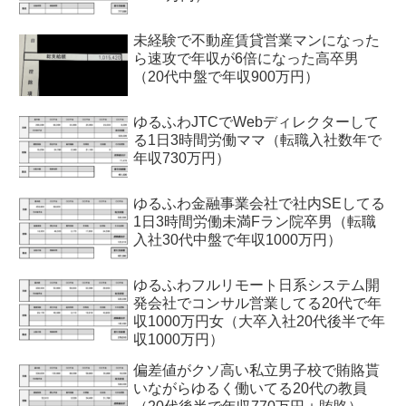
未経験で不動産賃貸営業マンになった
ら速攻で年収が6倍になった高卒男
（20代中盤で年収900万円）
ゆるふわJTCでWebディレクターして
る1日3時間労働ママ（転職入社数年で
年収730万円）
ゆるふわ金融事業会社で社内SEしてる
1日3時間労働未満Fラン院卒男（転職
入社30代中盤で年収1000万円）
ゆるふわフルリモート日系システム開
発会社でコンサル営業してる20代で年
収1000万円女（大卒入社20代後半で年
収1000万円）
偏差値がクソ高い私立男子校で賄賂貰
いながらゆるく働いてる20代の教員