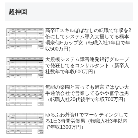
超神回
高卒ITスキルほぼなしの転職で年収を2
倍にしてシステム導入支援してる橋本
環奈似Eカップ女（転職入社1年目で年
収500万円）
大規模システム障害連発銀行グループ
で発狂してるコンサルタント（新卒入
社数年で年収600万円）
無能の楽園と言っても過言ではない大
手通信会社で営業してるやや低学歴男
（転職入社20代後半で年収700万円）
ゆるふわ外資ITでマーケティングして
る1日3時間労働男（転職入社3年以内
で年収1300万円）