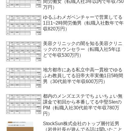
間労働女（転職入社3年以内で年収750
万円）
ゆるふわメガベンチャーで営業してる
1日1~2時間労働男（転職入社数年で年
収820万円）
美容クリニックの闇を知る美容クリニ
ックのカウンセラー（転職入社5年ほ
どで年収530万円）
地方都市にある私立中高一貫校でゆる
ふわ教員してる旧帝大卒実働1日5時間
男（30代前半で年収600万円）
都内のメンズエステでちょいちょい無
課金で初回から本番してる中堅SIerの
PM（転職入社30代前半で年収780万
円）
StockSun株式会社のトップ層付近男
（岩井社長が遊んでる話は聞いたこと