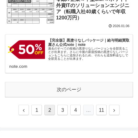
IT／SIer／SES
外資ITのソリューションエンジニ
ア（転職入社40歳くらいで年収
1200万円）
2026.01.06
【完全版】黒塗りなしパッケージ｜給与明細買取
屋さん公式note｜note
過去のすべての投稿の黒塗りなしバージョンを全部見るこ
とが出来ます。さらに今後の新規投稿の黒塗りなしバージ
ョンもこちらに追加されるため、それらも追加料金なしで
全部見ることが出来ます。
note.com
次のページ
1
2
3
4
…
11