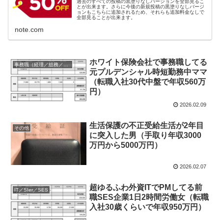
過去のすべての投稿の黒塗りなしバージョンを全部見るこ
とが出来ます。さらに今後の新規投稿の黒塗りなしバージ
ョンもこちらに追加されるため、それらも追加料金なしで
全部見ることが出来ます。
note.com
ホワイト保険会社で事務職してる
事務職（経理／総務／法務等）
元プルデンシャル時短勤務中ママ
（転職入社30代中盤で年収560万
円）
2026.02.09
生活保護の不正受給生活が2年目
その他
に突入した男（手取り年収3000
万円から5000万円）
2026.02.07
超ゆるふわ外資ITでPMしてる前
IT／SIer／SES
職SES企業1日2時間労働女（転職
入社30歳くらいで年収950万円）