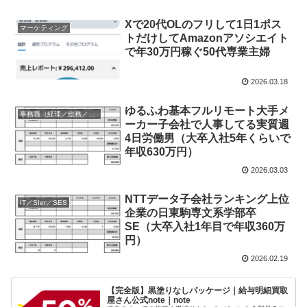
Xで20代OLのフリして1日1ポス
マーケティング
トだけしてAmazonアソシエイト
で年30万円稼ぐ50代専業主婦
2026.03.18
ゆるふわ基本フルリモート大手メ
事務職（経理／総務／法務等）
ーカー子会社で人事してる実質週
4日労働男（大卒入社5年くらいで
年収630万円）
2026.03.03
NTTデータ子会社ランキング上位
IT／SIer／SES
企業の日東駒専文系学部卒
SE（大卒入社1年目で年収360万
円）
2026.02.19
【完全版】黒塗りなしパッケージ｜給与明細買取
屋さん公式note｜note