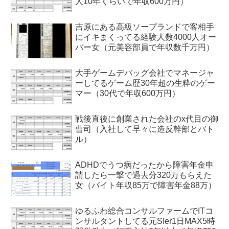
人10年くらいで年収600万円）
吉原にある高級ソープランドで客相手
にイキまくってる経験人数4000人オー
バー女（元美容部員で年収数千万円）
大手ゲームデバッグ会社でマネージャ
ーしてるゲーム歴30年超の生粋のゲー
マー（30代で年収600万円）
戦後直後に創業された会社のx代目の御
曹司（入社して早々に造反幹部とバト
ル）
ADHDでうつ病だったから障害年金申
請したら一撃で過去分320万もらえた
女（バイト年収85万で障害年金88万）
ゆるふわ総合コンサルファームでITコ
ンサルタントしてる元SIer1日MAX5時