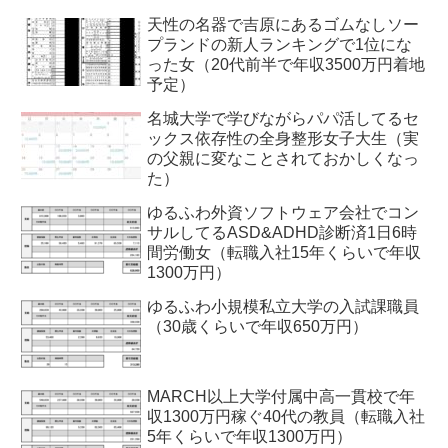
天性の名器で吉原にあるゴムなしソー
プランドの新人ランキングで1位にな
った女（20代前半で年収3500万円着地
予定）
名城大学で学びながらパパ活してるセ
ックス依存性の全身整形女子大生（実
の父親に変なことされておかしくなっ
た）
ゆるふわ外資ソフトウェア会社でコン
サルしてるASD&ADHD診断済1日6時
間労働女（転職入社15年くらいで年収
1300万円）
ゆるふわ小規模私立大学の入試課職員
（30歳くらいで年収650万円）
MARCH以上大学付属中高一貫校で年
収1300万円稼ぐ40代の教員（転職入社
5年くらいで年収1300万円）