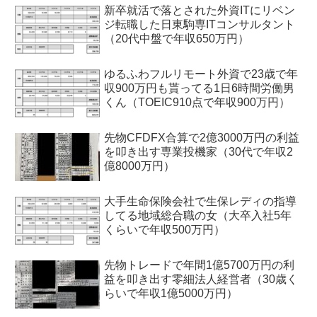
新卒就活で落とされた外資ITにリベン
ジ転職した日東駒専ITコンサルタント
（20代中盤で年収650万円）
ゆるふわフルリモート外資で23歳で年
収900万円も貰ってる1日6時間労働男
くん（TOEIC910点で年収900万円）
先物CFDFX合算で2億3000万円の利益
を叩き出す専業投機家（30代で年収2
億8000万円）
大手生命保険会社で生保レディの指導
してる地域総合職の女（大卒入社5年
くらいで年収500万円）
先物トレードで年間1億5700万円の利
益を叩き出す零細法人経営者（30歳く
らいで年収1億5000万円）