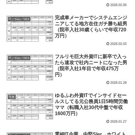
2026.02.05
完成車メーカーでシステムエンジ
IT／SIer／SES
ニアしてる地方在住ガチ勝ち組男
（院卒入社30歳くらいで年収720
万円）
2026.02.03
フルリモ巨大外資ITに新卒で入っ
IT／SIer／SES
たら速攻で社内ニートになった男
（院卒入社1年目で年収475万
円）
2026.01.28
ゆるふわ外資ITでインサイドセー
営業
ルスしてる元公務員1日5時間労働
ママ（転職入社30代中盤で年収
1600万円）
2026.01.27
零細IT企業→中堅SIer→ホワイト