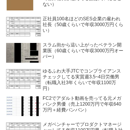
ない）
正社員100名ほどのSES企業の雇われ
社長（50歳くらいで年収3000万円くら
い）
スラム街から這い上がったベテラン開
業医（60歳くらいで年収3000万円オー
バー）
ゆるふわ大手JTCでコンプライアンス
チェックしてる実質週3.5~4日労働男
（転職入社3年くらいで年収1100万
円）
FC2でアダルト動画を売ってる元メガ
バンク男優（売上1200万円で年収640
万円＋経費バンバン）
メガベンチャーでプロダクトマネージ