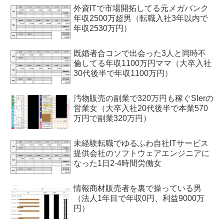
外資ITで市場開拓してる元メガバンク
年収2500万超男（転職入社3年以内で
年収2530万円）
既婚者合コンで出会った3人と同時不
倫してる年収1100万円ママ（大卒入社
30代後半で年収1100万円）
汚物販売の副業で320万円も稼ぐSIerの
営業女（大卒入社20代後半で本業570
万円で副業320万円）
未経験転職でゆるふわ自社ITサービス
提供会社のソフトウェアエンジニアに
なった1日2-4時間労働女
情報商材販売者を裏で操っている男
（法人1年目で年収0円、利益9000万
円）