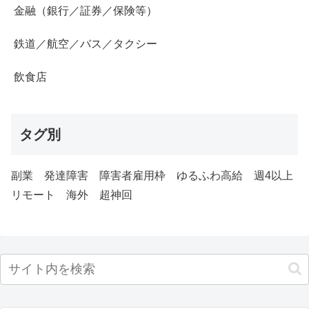
金融（銀行／証券／保険等）
鉄道／航空／バス／タクシー
飲食店
タグ別
副業
発達障害
障害者雇用枠
ゆるふわ高給
週4以上
リモート
海外
超神回